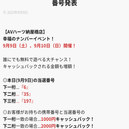
番号発表
2023年9月9日
【AVハーツ納屋橋店】
幸福のナンバーイベント！
9月9日（土）、9月10日（日）開催！
誰にでも無料で遊べる大チャンス！
キャッシュバックされる金額も増額！
◎本日(9月9日)の当選番号
下一桁
...
『6
』
下二桁
...『
35
』
下三桁
...『
197
』
◎お客様がお持ちの携帯番号と当選番号の
下一桁
一致の場合...
1000円
キャッシュバック！
下二桁
一致の場合...
2000円
キャッシュバック！