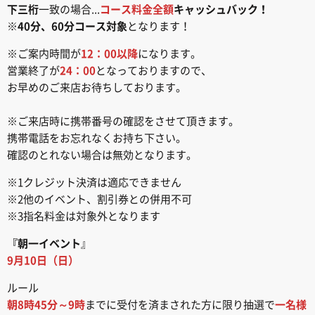
下三桁
一致の場合...
コース料金全額
キャッシュバック！
※
40分、60分コース対象
となります！
※ご案内時間が
12：00以降
になります。
営業終了が
24：00
となっておりますので、
お早めのご来店お待ちしております。
※ご来店時に携帯番号の確認をさせて頂きます。
携帯電話をお忘れなくお持ち下さい。
確認のとれない場合は無効となります。
※1クレジット決済は適応できません
※2他のイベント、割引券との併用不可
※3指名料金は対象外となります
『朝一イベント
』
9月10日（日）
ルール
朝8時45分～9時
までに受付を済まされた方に限り抽選で
一名様