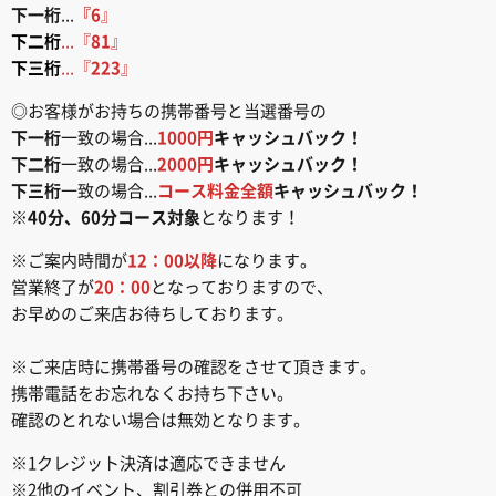
下一桁
...
『6
』
下二桁
...『
81
』
下三桁
...『
223
』
◎お客様がお持ちの携帯番号と当選番号の
下一桁
一致の場合...
1000円
キャッシュバック！
下二桁
一致の場合...
2000円
キャッシュバック！
下三桁
一致の場合...
コース料金全額
キャッシュバック！
※
40分、60分コース対象
となります！
※ご案内時間が
12：00以降
になります。
営業終了が
20：00
となっておりますので、
お早めのご来店お待ちしております。
※ご来店時に携帯番号の確認をさせて頂きます。
携帯電話をお忘れなくお持ち下さい。
確認のとれない場合は無効となります。
※1クレジット決済は適応できません
※2他のイベント、割引券との併用不可