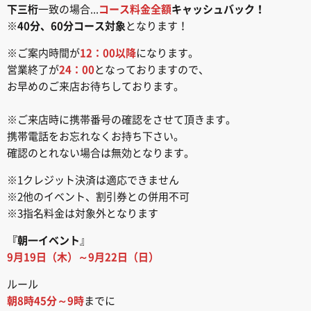
下三桁
一致の場合...
コース料金全額
キャッシュバック！
※
40分、60分コース対象
となります！
※ご案内時間が
12：00以降
になります。
営業終了が
24：00
となっておりますので、
お早めのご来店お待ちしております。
※ご来店時に携帯番号の確認をさせて頂きます。
携帯電話をお忘れなくお持ち下さい。
確認のとれない場合は無効となります。
※1クレジット決済は適応できません
※2他のイベント、割引券との併用不可
※3指名料金は対象外となります
『朝一イベント
』
9月19日（木）～9月22日（日）
ルール
朝8時45分～9時
までに