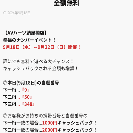
全額無料
2024年9月18日
【AVハーツ納屋橋店】
幸福のナンバーイベント！
9月18日（水）～9月22日（日）開催！
誰にでも無料で遊べる大チャンス！
キャッシュバックされる金額も増額！
◎本日(9月18日)の当選番号
下一桁
...
『9
』
下二桁
...『
50
』
下三桁
...『
348
』
◎お客様がお持ちの携帯番号と当選番号の
下一桁
一致の場合...
1000円
キャッシュバック！
下二桁
一致の場合...
2000円
キャッシュバック！