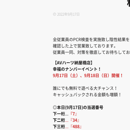
2022年9月17日
全従業員のPCR検査を実施致し陰性結果を
確認した上で営業致しております。
従業員一同、対策を徹底してお待ちしてお
【AVハーツ納屋橋店】
幸福のナンバーイベント！
9月17日（土）、9月18日（日）開催！
誰にでも無料で遊べる大チャンス！
キャッシュバックされる金額も増額！
◎本日(9月17日)の当選番号
下一桁
...
『7
』
下二桁
...『
34
』
下三桁
...『
488
』