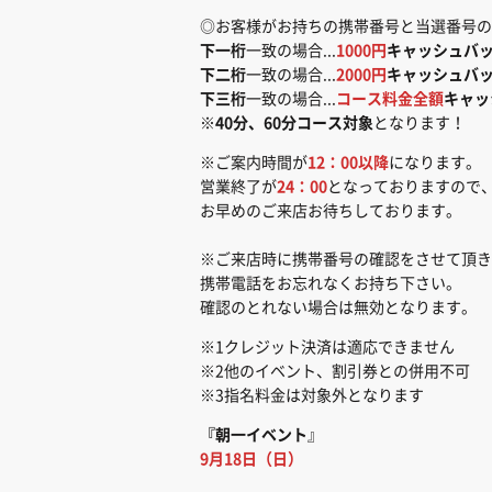
◎お客様がお持ちの携帯番号と当選番号の
下一桁
一致の場合...
1000円
キャッシュバ
下二桁
一致の場合...
2000円
キャッシュバ
下三桁
一致の場合...
コース料金全額
キャッ
※
40分、60分コース対象
となります！
※ご案内時間が
12：00以降
になります。
営業終了が
24：00
となっておりますので
お早めのご来店お待ちしております。
※ご来店時に携帯番号の確認をさせて頂き
携帯電話をお忘れなくお持ち下さい。
確認のとれない場合は無効となります。
※1クレジット決済は適応できません
※2他のイベント、割引券との併用不可
※3指名料金は対象外となります
『朝一イベント
』
9月18日（日）