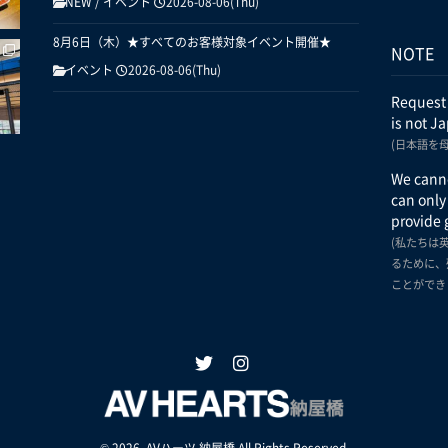
NEW
/
イベント
2026-08-06(Thu)
8月6日（木）★すべてのお客様対象イベント開催★
NOTE
イベント
2026-08-06(Thu)
Request
is not J
(日本語を
We canno
can only
provide 
(私たちは
るために、
ことができ
© 2026. AVハーツ 納屋橋 All Rights Reserved.