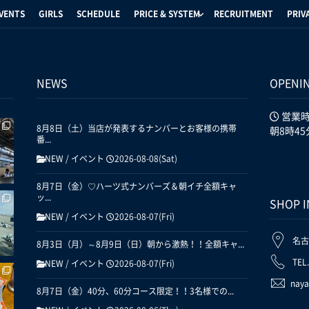
VENTS
GIRLS
SCHEDULE
PRICE & SYSTEM
RECRUITMENT
PRIV
NEWS
OPENI
営業
8月8日（土）当店が発表するナンバーとお客様の携帯
朝8時45
番...
NEW
/
イベント
2026-08-08(Sat)
8月7日（金）♡ハーツ式ナンバーズ＆朝イチ全額キャ
ッ...
SHOP 
NEW
/
イベント
2026-08-07(Fri)
名古
8月3日（月）～8月9日（日）朝から激熱！！全額キャ...
TEL
NEW
/
イベント
2026-08-07(Fri)
naya
8月7日（金）40分、60分コース限定！！3名様での...