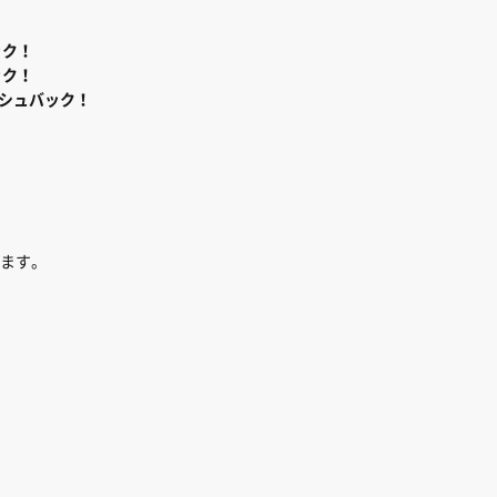
ック！
ック！
シュバック！
、
ます。