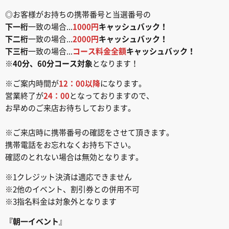
◎お客様がお持ちの携帯番号と当選番号の
下一桁
一致の場合...
1000円
キャッシュバック！
下二桁
一致の場合...
2000円
キャッシュバック！
下三桁
一致の場合...
コース料金全額
キャッシュバック！
※
40分、60分コース対象
となります！
※ご案内時間が
12：00以降
になります。
営業終了が
24：00
となっておりますので、
お早めのご来店お待ちしております。
※ご来店時に携帯番号の確認をさせて頂きます。
携帯電話をお忘れなくお持ち下さい。
確認のとれない場合は無効となります。
※1クレジット決済は適応できません
※2他のイベント、割引券との併用不可
※3指名料金は対象外となります
『朝一イベント
』