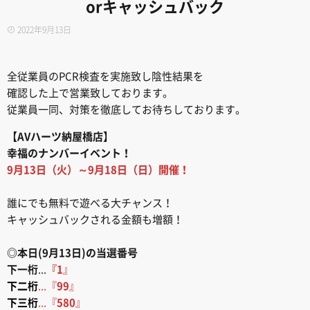
orキャッシュバック
2022年9月13日
全従業員のPCR検査を実施致し陰性結果を
確認した上で営業致しております。
従業員一同、対策を徹底してお待ちしております。
【AVハーツ納屋橋店】
幸福のナンバーイベント！
9月13日（火）～9月18日（日）開催！
誰にでも無料で遊べる大チャンス！
キャッシュバックされる金額も増額！
◎本日(9月13日)の当選番号
下一桁
...
『1
』
下二桁
...『
99
』
下三桁
...『
580
』