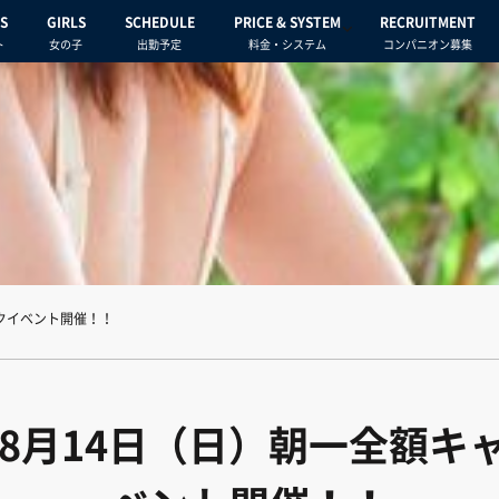
S
GIRLS
SCHEDULE
PRICE & SYSTEM
RECRUITMENT
ト
女の子
出勤予定
料金・システム
コンパニオン募集
ックイベント開催！！
～8月14日（日）朝一全額キ