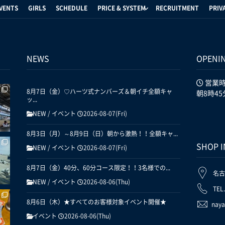
VENTS
GIRLS
SCHEDULE
PRICE & SYSTEM
RECRUITMENT
PRIV
NEWS
OPENI
営業
8月7日（金）♡ハーツ式ナンバーズ＆朝イチ全額キャ
朝8時45
ッ...
NEW
/
イベント
2026-08-07(Fri)
8月3日（月）～8月9日（日）朝から激熱！！全額キャ...
SHOP 
NEW
/
イベント
2026-08-07(Fri)
8月7日（金）40分、60分コース限定！！3名様での...
名古
NEW
/
イベント
2026-08-06(Thu)
TEL
8月6日（木）★すべてのお客様対象イベント開催★
naya
イベント
2026-08-06(Thu)