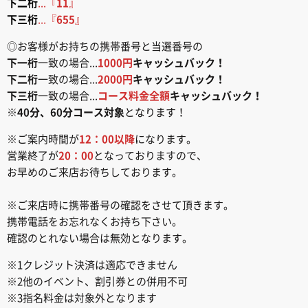
下二桁
...『
11
』
下三桁
...『
655
』
◎お客様がお持ちの携帯番号と当選番号の
下一桁
一致の場合...
1000円
キャッシュバック！
下二桁
一致の場合...
2000円
キャッシュバック！
下三桁
一致の場合...
コース料金全額
キャッシュバック！
※
40分、60分コース対象
となります！
※ご案内時間が
12：00以降
になります。
営業終了が
20：00
となっておりますので、
お早めのご来店お待ちしております。
※ご来店時に携帯番号の確認をさせて頂きます。
携帯電話をお忘れなくお持ち下さい。
確認のとれない場合は無効となります。
※1クレジット決済は適応できません
※2他のイベント、割引券との併用不可
※3指名料金は対象外となります