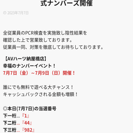
式ナンバーズ開催
2023年7月7日
全従業員のPCR検査を実施致し陰性結果を
確認した上で営業致しております。
従業員一同、対策を徹底してお待ちしております。
【AVハーツ納屋橋店】
幸福のナンバーイベント！
7月7日（金）～7月9日（日）開催！
誰にでも無料で遊べる大チャンス！
キャッシュバックされる金額も増額！
◎本日(7月7日)の当選番号
下一桁
...
『1
』
下二桁
...『
44
』
下三桁
...『
982
』