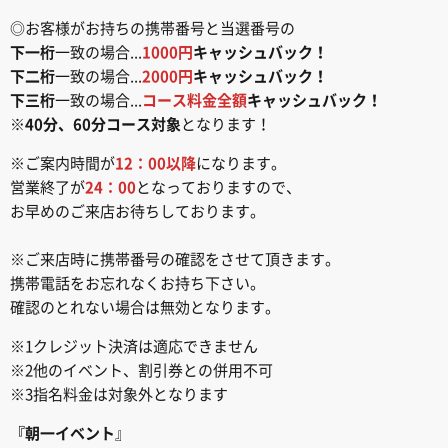
◎お客様がお持ちの携帯番号と当選番号の
下一桁
一致の場合...
1000円
キャッシュバック！
下二桁
一致の場合...
2000円
キャッシュバック！
下三桁
一致の場合...
コース料金全額
キャッシュバック！
※
40分、60分コース対象
となります！
※ご案内時間が
12：00以降
になります。
営業終了が
24：00
となっておりますので、
お早めのご来店お待ちしております。
※ご来店時に携帯番号の確認をさせて頂きます。
携帯電話をお忘れなくお持ち下さい。
確認のとれない場合は無効となります。
※1クレジット決済は適応できません
※2他のイベント、割引券との併用不可
※3指名料金は対象外となります
『朝一イベント
』