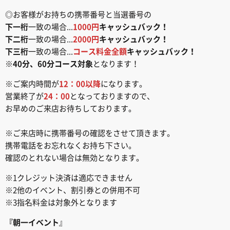
◎お客様がお持ちの携帯番号と当選番号の
下一桁
一致の場合...
1000円
キャッシュバック！
下二桁
一致の場合...
2000円
キャッシュバック！
下三桁
一致の場合...
コース料金全額
キャッシュバック！
※
40分、60分コース対象
となります！
※ご案内時間が
12：00以降
になります。
営業終了が
24：00
となっておりますので、
お早めのご来店お待ちしております。
※ご来店時に携帯番号の確認をさせて頂きます。
携帯電話をお忘れなくお持ち下さい。
確認のとれない場合は無効となります。
※1クレジット決済は適応できません
※2他のイベント、割引券との併用不可
※3指名料金は対象外となります
『朝一イベント
』