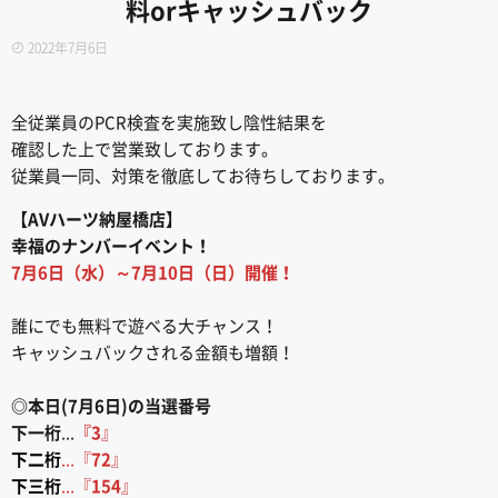
料orキャッシュバック
2022年7月6日
全従業員のPCR検査を実施致し陰性結果を
確認した上で営業致しております。
従業員一同、対策を徹底してお待ちしております。
【AVハーツ納屋橋店】
幸福のナンバーイベント！
7月6日（水）～7月10日（日）開催！
誰にでも無料で遊べる大チャンス！
キャッシュバックされる金額も増額！
◎本日(7月6日)の当選番号
下一桁
...
『3
』
下二桁
...『
72
』
下三桁
...『
154
』