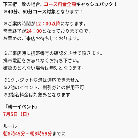
下三桁
一致の場合...
コース料金全額
キャッシュバック！
※
40分、60分コース対象
となります！
※ご案内時間が
12：00以降
になります。
営業終了が
24：00
となっておりますので、
お早めのご来店お待ちしております。
※ご来店時に携帯番号の確認をさせて頂きます。
携帯電話をお忘れなくお持ち下さい。
確認のとれない場合は無効となります。
※1クレジット決済は適応できません
※2他のイベント、割引券との併用不可
※3指名料金は対象外となります
『朝一イベント
』
7月5日（日）
ルール
朝8時45分～朝8時59分
までに