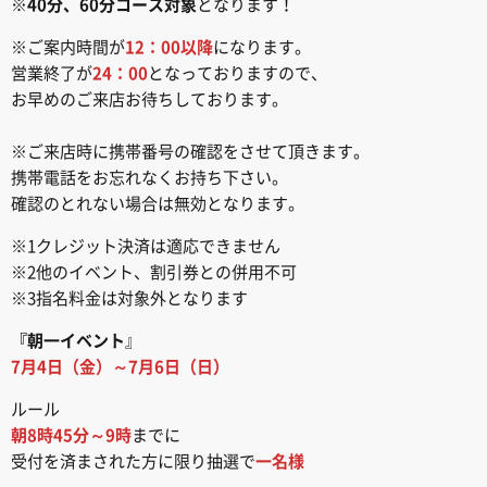
※
40分、60分コース対象
となります！
※ご案内時間が
12：00以降
になります。
営業終了が
24：00
となっておりますので、
お早めのご来店お待ちしております。
※ご来店時に携帯番号の確認をさせて頂きます。
携帯電話をお忘れなくお持ち下さい。
確認のとれない場合は無効となります。
※1クレジット決済は適応できません
※2他のイベント、割引券との併用不可
※3指名料金は対象外となります
『朝一イベント
』
7月4日（金）～7月6日（日）
ルール
朝8時45分～9時
までに
受付を済まされた方に限り抽選で
一名様