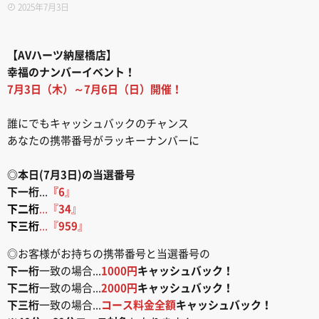
2025年7月3日
【AVハーツ納屋橋店】
幸福のナンバーイベント！
7月3日（木）～7月6日（日）開催！
誰にでもキャッシュバックのチャンス
あなたの携帯番号がラッキーナンバーに
◎本日(7月3日)の当選番号
下一桁
...
『6
』
下二桁
...『
34
』
下三桁
...『
959
』
◎お客様がお持ちの携帯番号と当選番号の
下一桁
一致の場合...
1000円
キャッシュバック！
下二桁
一致の場合...
2000円
キャッシュバック！
下三桁
一致の場合...
コース料金全額
キャッシュバック！