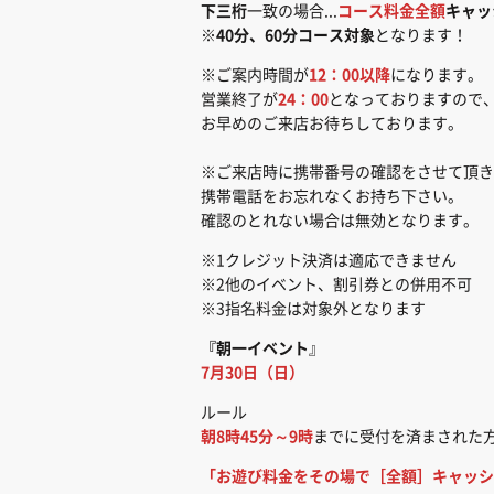
下三桁
一致の場合...
コース料金全額
キャッ
※
40分、60分コース対象
となります！
※ご案内時間が
12：00以降
になります。
営業終了が
24：00
となっておりますので
お早めのご来店お待ちしております。
※ご来店時に携帯番号の確認をさせて頂き
携帯電話をお忘れなくお持ち下さい。
確認のとれない場合は無効となります。
※1クレジット決済は適応できません
※2他のイベント、割引券との併用不可
※3指名料金は対象外となります
『朝一イベント
』
7月30日（日）
ルール
朝8時45分～9時
までに受付を済まされた
「お遊び料金をその場で［全額］キャッシ