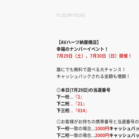
2023年7月29日
【AVハーツ納屋橋店】
幸福のナンバーイベント！
7月29日（土）、7月30日（日）開催！
誰にでも無料で遊べる大チャンス！
キャッシュバックされる金額も増額！
◎本日(7月29日)の当選番号
下一桁
...
『2
』
下二桁
...『
21
』
下三桁
...『
014
』
◎お客様がお持ちの携帯番号と当選番号の
下一桁
一致の場合...
1000円
キャッシュバ
下二桁
一致の場合...
2000円
キャッシュバ