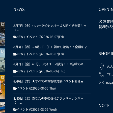
NEWS
OPENI
営業
8月7日（金）♡ハーツ式ナンバーズ＆朝イチ全額キャ
朝8時45
ッ...
NEW
/
イベント
2026-08-07(Fri)
8月3日（月）～8月9日（日）朝から激熱！！全額キャ...
SHOP 
NEW
/
イベント
2026-08-07(Fri)
8月7日（金）40分、60分コース限定！！3名様での...
名古
NEW
/
イベント
2026-08-06(Thu)
TEL
8月6日（木）★すべてのお客様対象イベント開催★
naya
イベント
2026-08-06(Thu)
8月5日（水）あなたの携帯番号がラッキーナンバー
に！...
NOTE
イベント
2026-08-05(Wed)