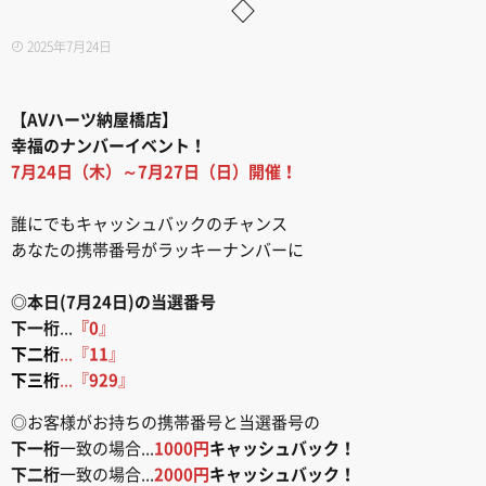
◇
2025年7月24日
【AVハーツ納屋橋店】
幸福のナンバーイベント！
7月24日（木）～7月27日（日）開催！
誰にでもキャッシュバックのチャンス
あなたの携帯番号がラッキーナンバーに
◎本日(7月24日)の当選番号
下一桁
...
『0
』
下二桁
...『
11
』
下三桁
...『
929
』
◎お客様がお持ちの携帯番号と当選番号の
下一桁
一致の場合...
1000円
キャッシュバック！
下二桁
一致の場合...
2000円
キャッシュバック！