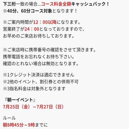
下三桁
一致の場合...
コース料金全額
キャッシュバック！
※
40分、60分コース対象
となります！
※ご案内時間が
12：00以降
になります。
営業終了が
24：00
となっておりますので、
お早めのご来店お待ちしております。
※ご来店時に携帯番号の確認をさせて頂きます。
携帯電話をお忘れなくお持ち下さい。
確認のとれない場合は無効となります。
※1クレジット決済は適応できません
※2他のイベント、割引券との併用不可
※3指名料金は対象外となります
『朝一イベント
』
7月25日（金）～7月27日（日）
ルール
朝8時45分～9時
までに