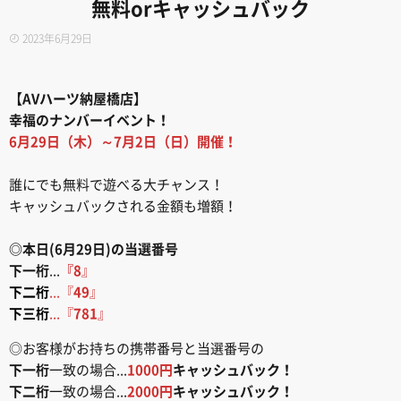
無料orキャッシュバック
2023年6月29日
【AVハーツ納屋橋店】
幸福のナンバーイベント！
6月29日（木）～7月2日（日）開催！
誰にでも無料で遊べる大チャンス！
キャッシュバックされる金額も増額！
◎本日(6月29日)の当選番号
下一桁
...
『8
』
下二桁
...『
49
』
下三桁
...『
781
』
◎お客様がお持ちの携帯番号と当選番号の
下一桁
一致の場合...
1000円
キャッシュバック！
下二桁
一致の場合...
2000円
キャッシュバック！