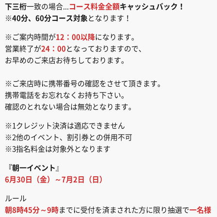
下三桁
一致の場合...
コース料金全額
キャッシュバック！
※
40分、60分コース対象
となります！
※ご案内時間が
12：00以降
になります。
営業終了が
24：00
となっておりますので、
お早めのご来店お待ちしております。
※ご来店時に携帯番号の確認をさせて頂きます。
携帯電話をお忘れなくお持ち下さい。
確認のとれない場合は無効となります。
※1クレジット決済は適応できません
※2他のイベント、割引券との併用不可
※3指名料金は対象外となります
『朝一イベント
』
6月30日（金）～7月2日（日）
ルール
朝8時45分～9時
までに受付を済まされた方に限り抽選で
一名様