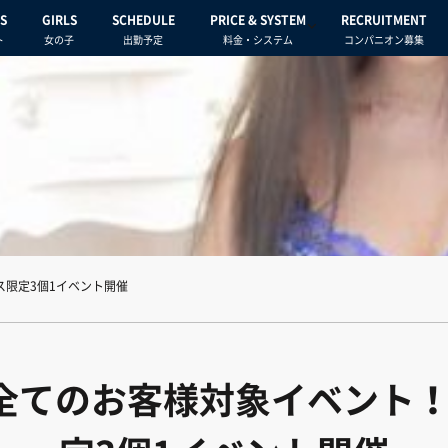
S
GIRLS
SCHEDULE
PRICE & SYSTEM
RECRUITMENT
ト
女の子
出勤予定
料金・システム
コンパニオン募集
ス限定3個1イベント開催
）全てのお客様対象イベント！