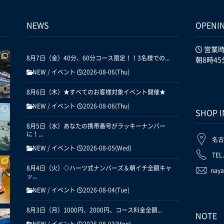
NEWS
OPENI
営業
8月7日（金）40分、60分コース限定！！3名様での...
朝8時45
NEW
/
イベント
2026-08-06(Thu)
8月6日（木）★すべてのお客様対象イベント開催★
NEW
/
イベント
2026-08-06(Thu)
SHOP 
8月5日（水）あなたの携帯番号がラッキーナンバー
に！...
名古
NEW
/
イベント
2026-08-05(Wed)
TEL
8月4日（火）◇ハーツ式ナンバーズ＆朝イチ全額キャ
naya
ッ...
NEW
/
イベント
2026-08-04(Tue)
8月3日（月）1000円、2000円、コース料金全額...
NOTE
NEW
/
イベント
2026-08-03(Mon)