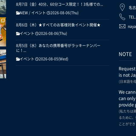
8月7日（金）40分、60分コース限定！！3名様での...
名古
NEW
/
イベント
2026-08-06(Thu)
TEL
8月6日（木）★すべてのお客様対象イベント開催★
naya
イベント
2026-08-06(Thu)
8月5日（水）あなたの携帯番号がラッキーナンバー
に！...
NOTE
イベント
2026-08-05(Wed)
Request
is not J
(日本語を
We canno
can only
provide 
(私たちは
るために、
ことができ