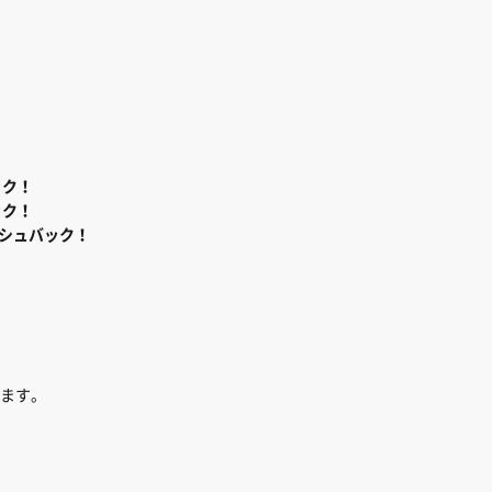
ック！
ック！
シュバック！
、
ます。