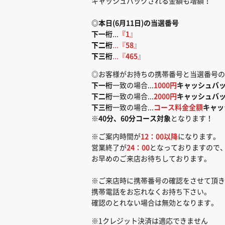
キャッシュバックされる金額も増額！
◎本日(6月11日)の当選番号
下一桁
...
『1
』
下二桁
...『
58
』
下三桁
...『
465
』
◎お客様がお持ちの携帯番号と当選番号の
下一桁
一致の場合...
1000円
キャッシュバ
下二桁
一致の場合...
2000円
キャッシュバ
下三桁
一致の場合...
コース料金全額
キャッ
※
40分、60分コース対象
となります！
※ご案内時間が
12：00以降
になります。
営業終了が
24：00
となっておりますので
お早めのご来店お待ちしております。
※ご来店時に携帯番号の確認をさせて頂き
携帯電話をお忘れなくお持ち下さい。
確認のとれない場合は無効となります。
※1クレジット決済は適応できません