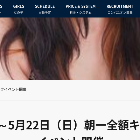
S
GIRLS
SCHEDULE
PRICE & SYSTEM
RECRUITMENT
ト
女の子
出勤予定
料金・システム
コンパニオン募集
ックイベント開催
）～5月22日（日）朝一全額