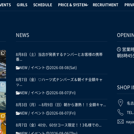
VENTS
GIRLS
SCHEDULE
PRICE & SYSTEM
RECRUITMENT
PRIV
NEWS
OPENI
営業
8月8日（土）当店が発表するナンバーとお客様の携帯
朝8時45
番...
NEW
/
イベント
2026-08-08(Sat)
8月7日（金）♡ハーツ式ナンバーズ＆朝イチ全額キャ
ッ...
SHOP 
NEW
/
イベント
2026-08-07(Fri)
名古
8月3日（月）～8月9日（日）朝から激熱！！全額キャ...
TEL
NEW
/
イベント
2026-08-07(Fri)
naya
8月7日（金）40分、60分コース限定！！3名様での...
NEW
/
イベント
2026-08-06(Thu)