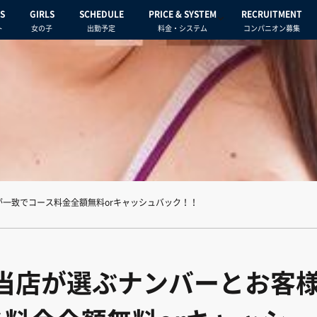
S
GIRLS
SCHEDULE
PRICE & SYSTEM
RECRUITMENT
ト
女の子
出勤予定
料金・システム
コンパニオン募集
が一致でコース料金全額無料orキャッシュバック！！
）当店が選ぶナンバーとお客