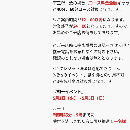
下三桁
一致の場合...
コース料金全額
キャッ
※
40分、60分コース対象
となります！
※ご案内時間が
12：00以降
になります。
営業終了が
24：00
となっておりますので
お早めのご来店お待ちしております。
※ご来店時に携帯番号の確認をさせて頂き
携帯電話をお忘れなくお持ち下さい。
確認のとれない場合は無効となります。
※1クレジット決済は適応できません
※2他のイベント、割引券との併用不可
※3指名料金は対象外となります
『朝一イベント
』
5月1日（水）～5月5日（日）
ルール
朝8時45分～9時
までに
受付を済まされた方に限り抽選で
一名様