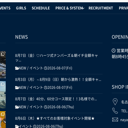
VENTS
GIRLS
SCHEDULE
PRICE & SYSTEM
RECRUITMENT
PRIV
NEWS
OPENI
営業
8月7日（金）♡ハーツ式ナンバーズ＆朝イチ全額キャ
朝8時45
ッ...
NEW
/
イベント
2026-08-07(Fri)
8月3日（月）～8月9日（日）朝から激熱！！全額キャ...
SHOP 
NEW
/
イベント
2026-08-07(Fri)
8月7日（金）40分、60分コース限定！！3名様での...
名古
NEW
/
イベント
2026-08-06(Thu)
TEL
8月6日（木）★すべてのお客様対象イベント開催★
naya
イベント
2026-08-06(Thu)