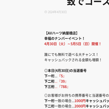
致でコース
2024年4月30日
【AVハーツ納屋橋店】
幸福のナンバーイベント！
4月30日（火）～5月5日（日）開催！
誰にでも無料で遊べる大チャンス！
キャッシュバックされる金額も増額！
◎本日(4月30日)の当選番号
下一桁
...
『5
』
下二桁
...『
39
』
下三桁
...『
788
』
◎お客様がお持ちの携帯番号と当選番号の
下一桁
一致の場合...
1000円
キャッシュバ
下二桁
一致の場合...
2000円
キャッシュバ