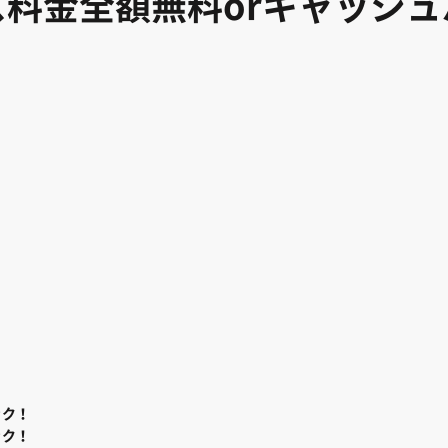
料金全額無料orキャッシ
ック！
ック！