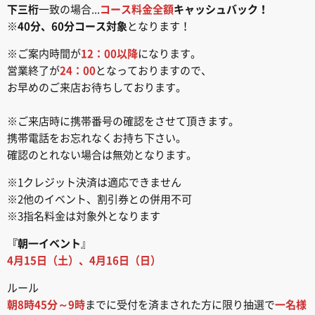
下三桁
一致の場合...
コース料金全額
キャッシュバック！
※
40分、60分コース対象
となります！
※ご案内時間が
12：00以降
になります。
営業終了が
24：00
となっておりますので、
お早めのご来店お待ちしております。
※ご来店時に携帯番号の確認をさせて頂きます。
携帯電話をお忘れなくお持ち下さい。
確認のとれない場合は無効となります。
※1クレジット決済は適応できません
※2他のイベント、割引券との併用不可
※3指名料金は対象外となります
『朝一イベント
』
4月15日（土）、4月16日（日）
ルール
朝8時45分～9時
までに受付を済まされた方に限り抽選で
一名様