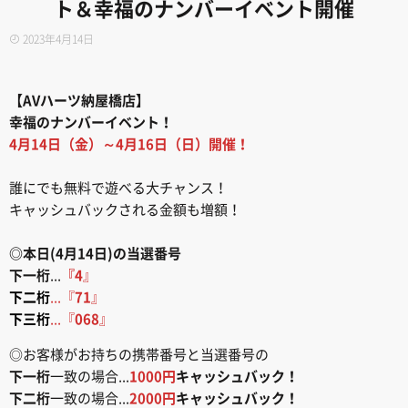
ト＆幸福のナンバーイベント開催
2023年4月14日
【AVハーツ納屋橋店】
幸福のナンバーイベント！
4月14日（金）～4月16日（日）開催！
誰にでも無料で遊べる大チャンス！
キャッシュバックされる金額も増額！
◎本日(4月14日)の当選番号
下一桁
...
『4
』
下二桁
...『
71
』
下三桁
...『
068
』
◎お客様がお持ちの携帯番号と当選番号の
下一桁
一致の場合...
1000円
キャッシュバック！
下二桁
一致の場合...
2000円
キャッシュバック！