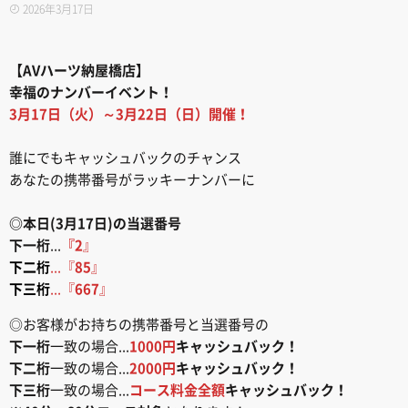
2026年3月17日
【AVハーツ納屋橋店】
幸福のナンバーイベント！
3月17日（火）～3月22日（日）開催！
誰にでもキャッシュバックのチャンス
あなたの携帯番号がラッキーナンバーに
◎本日(3月17日)の当選番号
下一桁
...
『2
』
下二桁
...『
85
』
下三桁
...『
667
』
◎お客様がお持ちの携帯番号と当選番号の
下一桁
一致の場合...
1000円
キャッシュバック！
下二桁
一致の場合...
2000円
キャッシュバック！
下三桁
一致の場合...
コース料金全額
キャッシュバック！