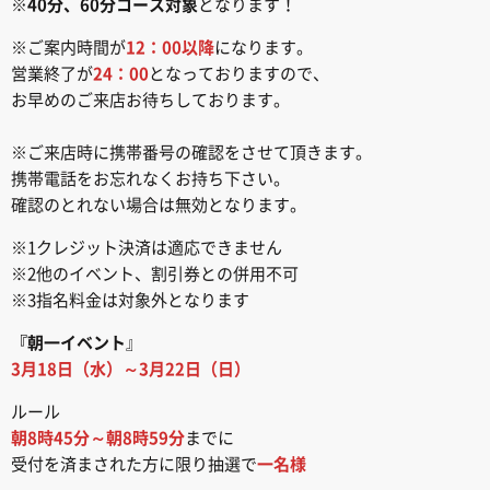
※
40分、60分コース対象
となります！
※ご案内時間が
12：00以降
になります。
営業終了が
24：00
となっておりますので、
お早めのご来店お待ちしております。
※ご来店時に携帯番号の確認をさせて頂きます。
携帯電話をお忘れなくお持ち下さい。
確認のとれない場合は無効となります。
※1クレジット決済は適応できません
※2他のイベント、割引券との併用不可
※3指名料金は対象外となります
『朝一イベント
』
3月18日（水）～3月22日（日）
ルール
朝8時45分～朝8時59分
までに
受付を済まされた方に限り抽選で
一名様