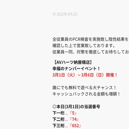
2022年3月1日
全従業員のPCR検査を実施致し陰性結果を
確認した上で営業致しております。
従業員一同、対策を徹底してお待ちしてお
【AVハーツ納屋橋店】
幸福のナンバーイベント！
3月1日（火）～3月6日（日）開催！
誰にでも無料で遊べる大チャンス！
キャッシュバックされる金額も増額！
◎本日(3月1日)の当選番号
下一桁
...『
5
』
下二桁
...『
74
』
下三桁
...『
652
』