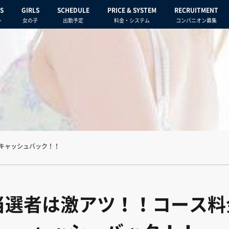
S
GIRLS
SCHEDULE
PRICE & SYSTEM
RECRUITMENT
ト
女の子
出勤予定
料金・システム
コンパニオン募集
rキャッシュバック！！
当選者は激アツ！！コース料