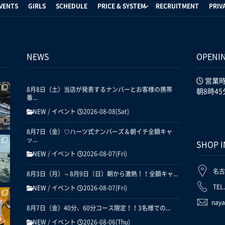
VENTS
GIRLS
SCHEDULE
PRICE & SYSTEM
RECRUITMENT
PRIV
NEWS
OPENI
営業
8月8日（土）当店が発表するナンバーとお客様の携帯
朝8時45
番...
NEW
/
イベント
2026-08-08(Sat)
8月7日（金）♡ハーツ式ナンバーズ＆朝イチ全額キャ
ッ...
SHOP 
NEW
/
イベント
2026-08-07(Fri)
名古
8月3日（月）～8月9日（日）朝から激熱！！全額キャ...
TEL
NEW
/
イベント
2026-08-07(Fri)
naya
8月7日（金）40分、60分コース限定！！3名様での...
NEW
/
イベント
2026-08-06(Thu)