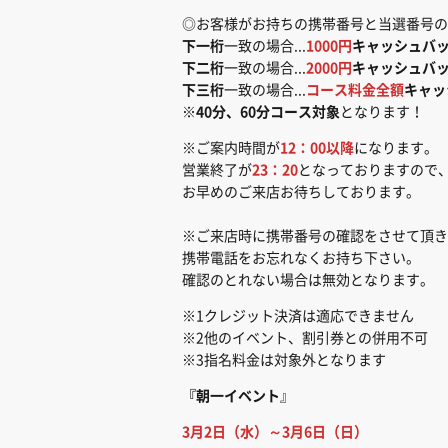
◎お客様がお持ちの携帯番号と当選番号の
下一桁
一致の場合...
1000円
キャッシュバ
下二桁
一致の場合...
2000円
キャッシュバ
下三桁
一致の場合...
コース料金全額
キャッ
※
40分、60分コース対象
となります！
※ご案内時間が
12：00以降
になります。
営業終了が
23：20
となっておりますので
お早めのご来店お待ちしております。
※ご来店時に携帯番号の確認をさせて頂き
携帯電話をお忘れなくお持ち下さい。
確認のとれない場合は無効となります。
※1クレジット決済は適応できません
※2他のイベント、割引券との併用不可
※3指名料金は対象外となります
『朝一イベント
』
3月2日（水）～3月6日（日）