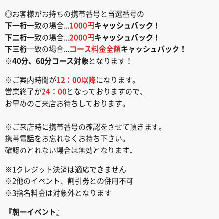
◎お客様がお持ちの携帯番号と当選番号の
下一桁
一致の場合...
1000円
キャッシュバック！
下二桁
一致の場合...
2000円
キャッシュバック！
下三桁
一致の場合...
コース料金全額
キャッシュバック！
※
40分、60分コース対象
となります！
※ご案内時間が
12：00以降
になります。
営業終了が
24：00
となっておりますので、
お早めのご来店お待ちしております。
※ご来店時に携帯番号の確認をさせて頂きます。
携帯電話をお忘れなくお持ち下さい。
確認のとれない場合は無効となります。
※1クレジット決済は適応できません
※2他のイベント、割引券との併用不可
※3指名料金は対象外となります
『朝一イベント
』