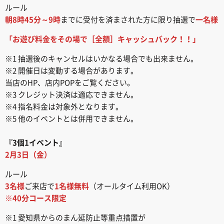
ルール
朝8時45分～9時
までに受付を済まされた方に限り抽選で
一名様
「お遊び料金をその場で［全額］キャッシュバック！！」
※1 抽選後のキャンセルはいかなる場合でも出来ません。
※2 開催日は変動する場合があります。
当店のHP、店内POPをご覧ください。
※3 クレジット決済は適応できません。
※4 指名料金は対象外となります。
※5 他のイベントとは併用できません。
『3個1イベント』
2月3日（金）
ルール
3名様
ご来店で
1名様無料
（オールタイム利用OK）
※40分コース限定
※1 愛知県からのまん延防止等重点措置が