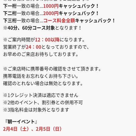
下一桁
一致の場合...
1000円
キャッシュバック！
下二桁
一致の場合...
2000円
キャッシュバック！
下三桁
一致の場合...
コース料金全額
キャッシュバック！
※
40分、60分コース対象
となります！
※ご案内時間が
12：00以降
になります。
営業終了が
24：00
となっておりますので、
お早めのご来店お待ちしております。
※ご来店時に携帯番号の確認をさせて頂きます。
携帯電話をお忘れなくお持ち下さい。
確認のとれない場合は無効となります。
※1クレジット決済は適応できません
※2他のイベント、割引券との併用不可
※3指名料金は対象外となります
『朝一イベント
』
2月4日（土）、2月5日（日）