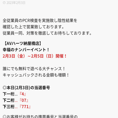
2023年2月3日
全従業員のPCR検査を実施致し陰性結果を
確認した上で営業致しております。
従業員一同、対策を徹底してお待ちしております。
【AVハーツ納屋橋店】
幸福のナンバーイベント！
2月3日（金）～2月5日（日）開催！
誰にでも無料で遊べる大チャンス！
キャッシュバックされる金額も増額！
◎本日(2月3日)の当選番号
下一桁
...
『4
』
下二桁
...『
07
』
下三桁
...『
771
』
◎お客様がお持ちの携帯番号と当選番号の