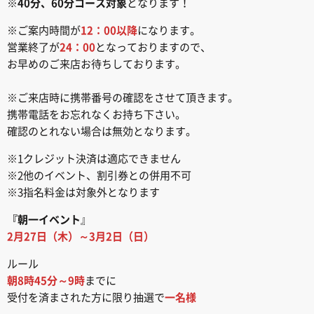
※
40分、60分コース対象
となります！
※ご案内時間が
12：00以降
になります。
営業終了が
24：00
となっておりますので、
お早めのご来店お待ちしております。
※ご来店時に携帯番号の確認をさせて頂きます。
携帯電話をお忘れなくお持ち下さい。
確認のとれない場合は無効となります。
※1クレジット決済は適応できません
※2他のイベント、割引券との併用不可
※3指名料金は対象外となります
『朝一イベント
』
2月27日（木）～3月2日（日）
ルール
朝8時45分～9時
までに
受付を済まされた方に限り抽選で
一名様