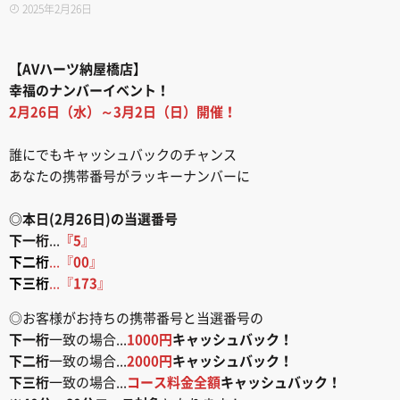
2025年2月26日
【AVハーツ納屋橋店】
幸福のナンバーイベント！
2月26日（水）～3月2日（日）開催！
誰にでもキャッシュバックのチャンス
あなたの携帯番号がラッキーナンバーに
◎本日(2月26日)の当選番号
下一桁
...
『5
』
下二桁
...『
00
』
下三桁
...『
173
』
◎お客様がお持ちの携帯番号と当選番号の
下一桁
一致の場合...
1000円
キャッシュバック！
下二桁
一致の場合...
2000円
キャッシュバック！
下三桁
一致の場合...
コース料金全額
キャッシュバック！