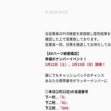
2025年2月22日
全従業員のPCR検査を実施致し陰性結果を
確認した上で営業致しております。
従業員一同、対策を徹底してお待ちしてお
【AVハーツ納屋橋店】
幸福のナンバーイベント！
2月22日（土）、2月23日（日）開催！
誰にでもキャッシュバックのチャンス
あなたの携帯番号がラッキーナンバーに
◎本日(2月22日)の当選番号
下一桁
...
『5
』
下二桁
...『
61
』
下三桁
...『
504
』