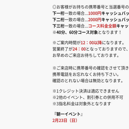
◎お客様がお持ちの携帯番号と当選番号の
下一桁
一致の場合...
1000円
キャッシュバ
下二桁
一致の場合...
2000円
キャッシュバ
下三桁
一致の場合...
コース料金全額
キャッ
※
40分、60分コース対象
となります！
※ご案内時間が
12：00以降
になります。
営業終了が
24：00
となっておりますので
お早めのご来店お待ちしております。
※ご来店時に携帯番号の確認をさせて頂き
携帯電話をお忘れなくお持ち下さい。
確認のとれない場合は無効となります。
※1クレジット決済は適応できません
※2他のイベント、割引券との併用不可
※3指名料金は対象外となります
『朝一イベント
』
2月23日（日）