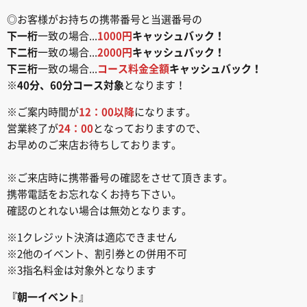
◎お客様がお持ちの携帯番号と当選番号の
下一桁
一致の場合...
1000円
キャッシュバック！
下二桁
一致の場合...
2000円
キャッシュバック！
下三桁
一致の場合...
コース料金全額
キャッシュバック！
※
40分、60分コース対象
となります！
※ご案内時間が
12：00以降
になります。
営業終了が
24：00
となっておりますので、
お早めのご来店お待ちしております。
※ご来店時に携帯番号の確認をさせて頂きます。
携帯電話をお忘れなくお持ち下さい。
確認のとれない場合は無効となります。
※1クレジット決済は適応できません
※2他のイベント、割引券との併用不可
※3指名料金は対象外となります
『朝一イベント
』