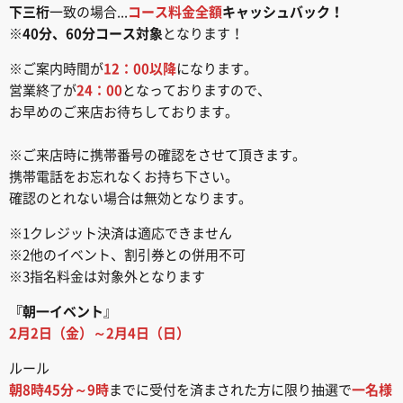
下三桁
一致の場合...
コース料金全額
キャッシュバック！
※
40分、60分コース対象
となります！
※ご案内時間が
12：00以降
になります。
営業終了が
24：00
となっておりますので、
お早めのご来店お待ちしております。
※ご来店時に携帯番号の確認をさせて頂きます。
携帯電話をお忘れなくお持ち下さい。
確認のとれない場合は無効となります。
※1クレジット決済は適応できません
※2他のイベント、割引券との併用不可
※3指名料金は対象外となります
『朝一イベント
』
2月2日（金）～2月4日（日）
ルール
朝8時45分～9時
までに受付を済まされた方に限り抽選で
一名様