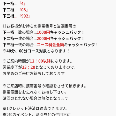
下一桁
...
『4
』
下二桁
...『
08
』
下三桁
...『
992
』
◎お客様がお持ちの携帯番号と当選番号の
下一桁
一致の場合...
1000円
キャッシュバック！
下二桁
一致の場合...
2000円
キャッシュバック！
下三桁
一致の場合...
コース料金全額
キャッシュバック！
※
40分、60分コース対象
となります！
※ご案内時間が
12：00以降
になります。
営業終了が
23：20
となっておりますので、
お早めのご来店お待ちしております。
※ご来店時に携帯番号の確認をさせて頂きます。
携帯電話をお忘れなくお持ち下さい。
確認のとれない場合は無効となります。
※1クレジット決済は適応できません
※2他のイベント、割引券との併用不可