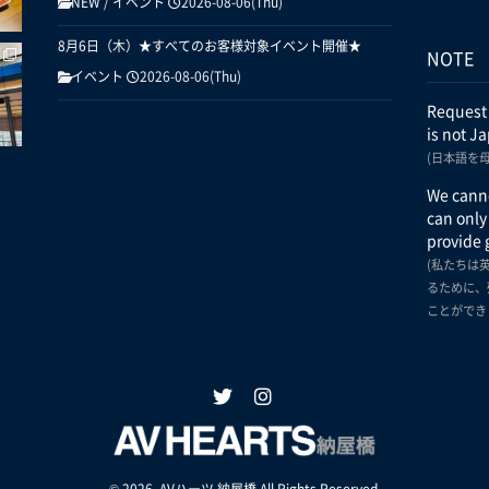
NEW
/
イベント
2026-08-06(Thu)
8月6日（木）★すべてのお客様対象イベント開催★
NOTE
イベント
2026-08-06(Thu)
Request
is not J
(日本語を
We canno
can only
provide 
(私たちは
るために、
ことができ
© 2026. AVハーツ 納屋橋 All Rights Reserved.