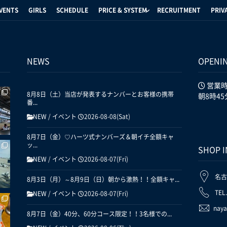
VENTS
GIRLS
SCHEDULE
PRICE & SYSTEM
RECRUITMENT
PRIV
NEWS
OPENI
営業
8月8日（土）当店が発表するナンバーとお客様の携帯
朝8時45
番...
NEW
/
イベント
2026-08-08(Sat)
8月7日（金）♡ハーツ式ナンバーズ＆朝イチ全額キャ
ッ...
SHOP 
NEW
/
イベント
2026-08-07(Fri)
名古
8月3日（月）～8月9日（日）朝から激熱！！全額キャ...
TEL
NEW
/
イベント
2026-08-07(Fri)
naya
8月7日（金）40分、60分コース限定！！3名様での...