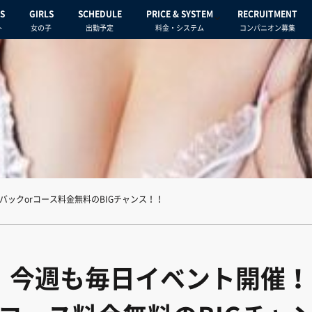
S
GIRLS
SCHEDULE
PRICE & SYSTEM
RECRUITMENT
ト
女の子
出勤予定
料金・システム
コンパニオン募集
バックorコース料金無料のBIGチャンス！！
月）今週も毎日イベント開催