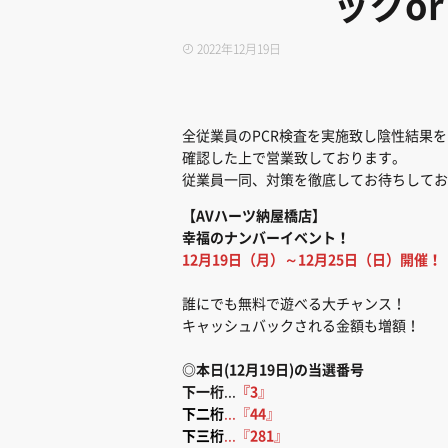
ックo
2022年12月19日
全従業員のPCR検査を実施致し陰性結果を
確認した上で営業致しております。
従業員一同、対策を徹底してお待ちしてお
【AVハーツ納屋橋店】
幸福のナンバーイベント！
12月19日（月）～12月25日（日）開催！
誰にでも無料で遊べる大チャンス！
キャッシュバックされる金額も増額！
◎本日(12月19日)の当選番号
下一桁
...
『3
』
下二桁
...『
44
』
下三桁
...『
281
』