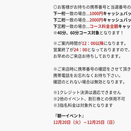
◎お客様がお持ちの携帯番号と当選番号の
下一桁
一致の場合...
1000円
キャッシュバ
下二桁
一致の場合...
2000円
キャッシュバ
下三桁
一致の場合...
コース料金全額
キャッ
※
40分、60分コース対象
となります！
※ご案内時間が
12：00以降
になります。
営業終了が
24：00
となっておりますので
お早めのご来店お待ちしております。
※ご来店時に携帯番号の確認をさせて頂き
携帯電話をお忘れなくお持ち下さい。
確認のとれない場合は無効となります。
※1クレジット決済は適応できません
※2他のイベント、割引券との併用不可
※3指名料金は対象外となります
『朝一イベント
』
12月20日（火）～12月25日（日）