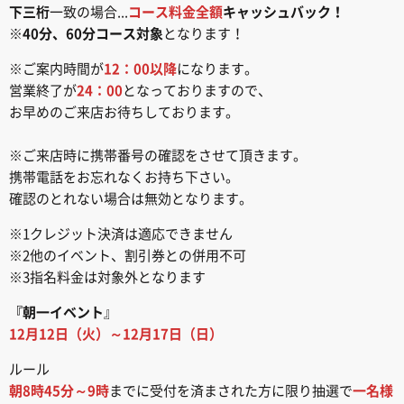
下三桁
一致の場合...
コース料金全額
キャッシュバック！
※
40分、60分コース対象
となります！
※ご案内時間が
12：00以降
になります。
営業終了が
24：00
となっておりますので、
お早めのご来店お待ちしております。
※ご来店時に携帯番号の確認をさせて頂きます。
携帯電話をお忘れなくお持ち下さい。
確認のとれない場合は無効となります。
※1クレジット決済は適応できません
※2他のイベント、割引券との併用不可
※3指名料金は対象外となります
『朝一イベント
』
12月12日（火）～12月17日（日）
ルール
朝8時45分～9時
までに受付を済まされた方に限り抽選で
一名様