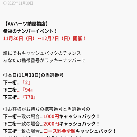
2025年11月30日
【AVハーツ納屋橋店】
幸福のナンバーイベント！
11月30日（日）～12月7日（日）開催！
誰にでもキャッシュバックのチャンス
あなたの携帯番号がラッキーナンバーに
◎本日(11月30日)の当選番号
下一桁
...
『2
』
下二桁
...『
94
』
下三桁
...『
770
』
◎お客様がお持ちの携帯番号と当選番号の
下一桁
一致の場合...
1000円
キャッシュバック！
下二桁
一致の場合...
2000円
キャッシュバック！
下三桁
一致の場合...
コース料金全額
キャッシュバック！