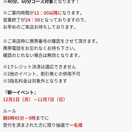
※
40分、60分コース対象
となります！
※ご案内時間が
12：00以降
になります。
営業終了が
24：00
となっておりますので、
お早めのご来店お待ちしております。
※ご来店時に携帯番号の確認をさせて頂きます。
携帯電話をお忘れなくお持ち下さい。
確認のとれない場合は無効となります。
※1クレジット決済は適応できません
※2他のイベント、割引券との併用不可
※3指名料金は対象外となります
『朝一イベント
』
12月1日（月）～12月7日（日）
ルール
朝8時45分～9時
までに
受付を済まされた方に限り抽選で
一名様