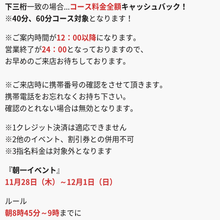
下三桁
一致の場合...
コース料金全額
キャッシュバック！
※
40分、60分コース対象
となります！
※ご案内時間が
12：00以降
になります。
営業終了が
24：00
となっておりますので、
お早めのご来店お待ちしております。
※ご来店時に携帯番号の確認をさせて頂きます。
携帯電話をお忘れなくお持ち下さい。
確認のとれない場合は無効となります。
※1クレジット決済は適応できません
※2他のイベント、割引券との併用不可
※3指名料金は対象外となります
『朝一イベント
』
11月28日（木）～12月1日（日）
ルール
朝8時45分～9時
までに