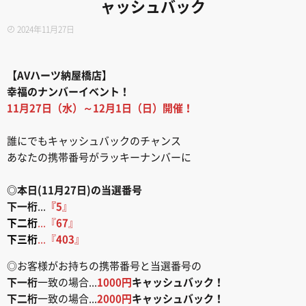
ャッシュバック
2024年11月27日
【AVハーツ納屋橋店】
幸福のナンバーイベント！
11月27日（水）～12月1日（日）開催！
誰にでもキャッシュバックのチャンス
あなたの携帯番号がラッキーナンバーに
◎本日(11月27日)の当選番号
下一桁
...
『5
』
下二桁
...『
67
』
下三桁
...『
403
』
◎お客様がお持ちの携帯番号と当選番号の
下一桁
一致の場合...
1000円
キャッシュバック！
下二桁
一致の場合...
2000円
キャッシュバック！