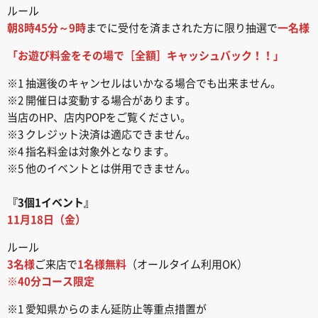
ルール
朝8時45分～9時
までに受付を済まされた方に限り抽選で
一名様
「お遊び料金をその場で［全額］キャッシュバック！！」
※1 抽選後のキャンセルはいかなる場合でも出来ません。
※2 開催日は変動する場合があります。
当店のHP、店内POPをご覧ください。
※3 クレジット決済は適応できません。
※4 指名料金は対象外となります。
※5 他のイベントとは併用できません。
『3個1イベント』
11月18日（金）
ルール
3名様
ご来店で
1名様無料
（オールタイム利用OK）
※40分コース限定
※1 愛知県からのまん延防止等重点措置が