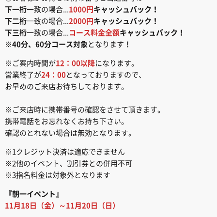
下一桁
一致の場合...
1000円
キャッシュバック！
下二桁
一致の場合...
2000円
キャッシュバック！
下三桁
一致の場合...
コース料金全額
キャッシュバック！
※
40分、60分コース対象
となります！
※ご案内時間が
12：00以降
になります。
営業終了が
24：00
となっておりますので、
お早めのご来店お待ちしております。
※ご来店時に携帯番号の確認をさせて頂きます。
携帯電話をお忘れなくお持ち下さい。
確認のとれない場合は無効となります。
※1クレジット決済は適応できません
※2他のイベント、割引券との併用不可
※3指名料金は対象外となります
『朝一イベント
』
11月18日（金）～11月20日（日）