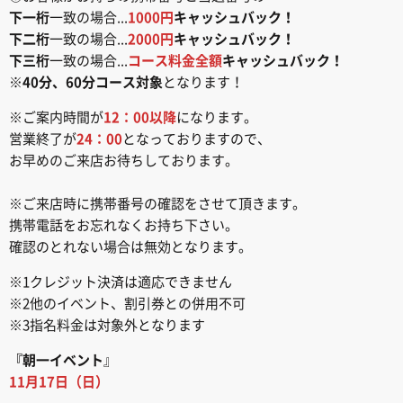
下一桁
一致の場合...
1000円
キャッシュバック！
下二桁
一致の場合...
2000円
キャッシュバック！
下三桁
一致の場合...
コース料金全額
キャッシュバック！
※
40分、60分コース対象
となります！
※ご案内時間が
12：00以降
になります。
営業終了が
24：00
となっておりますので、
お早めのご来店お待ちしております。
※ご来店時に携帯番号の確認をさせて頂きます。
携帯電話をお忘れなくお持ち下さい。
確認のとれない場合は無効となります。
※1クレジット決済は適応できません
※2他のイベント、割引券との併用不可
※3指名料金は対象外となります
『朝一イベント
』
11月17日（日）