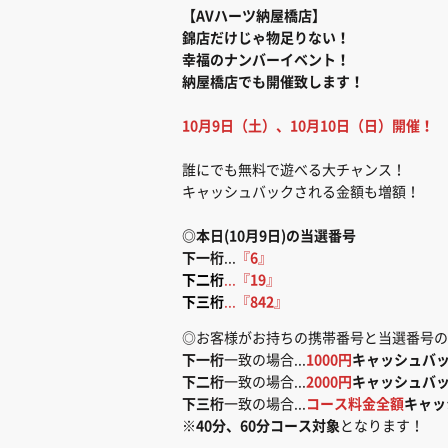
【AVハーツ納屋橋店】
錦店だけじゃ物足りない！
幸福のナンバーイベント！
納屋橋店でも開催致します！
10月9日（土）、10月10日（日）開催！
誰にでも無料で遊べる大チャンス！
キャッシュバックされる金額も増額！
◎本日(10月9日)の当選番号
下一桁
...
『
6
』
下二桁
...『
19
』
下三桁
...『
842
』
◎お客様がお持ちの携帯番号と当選番号の
下一桁
一致の場合...
1000円
キャッシュバ
下二桁
一致の場合...
2000円
キャッシュバ
下三桁
一致の場合...
コース料金全額
キャッ
※
40分、60分コース対象
となります！