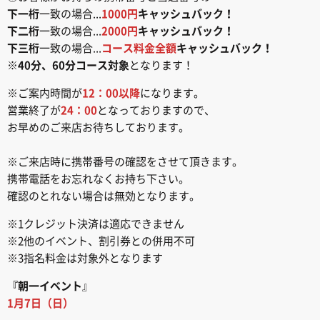
下一桁
一致の場合...
1000円
キャッシュバック！
下二桁
一致の場合...
2000円
キャッシュバック！
下三桁
一致の場合...
コース料金全額
キャッシュバック！
※
40分、60分コース対象
となります！
※ご案内時間が
12：00以降
になります。
営業終了が
24：00
となっておりますので、
お早めのご来店お待ちしております。
※ご来店時に携帯番号の確認をさせて頂きます。
携帯電話をお忘れなくお持ち下さい。
確認のとれない場合は無効となります。
※1クレジット決済は適応できません
※2他のイベント、割引券との併用不可
※3指名料金は対象外となります
『朝一イベント
』
1月7日（日）