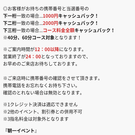
◎お客様がお持ちの携帯番号と当選番号の
下一桁
一致の場合...
1000円
キャッシュバック！
下二桁
一致の場合...
2000円
キャッシュバック！
下三桁
一致の場合...
コース料金全額
キャッシュバック！
※
40分、60分コース対象
となります！
※ご案内時間が
12：00以降
になります。
営業終了が
24：00
となっておりますので、
お早めのご来店お待ちしております。
※ご来店時に携帯番号の確認をさせて頂きます。
携帯電話をお忘れなくお持ち下さい。
確認のとれない場合は無効となります。
※1クレジット決済は適応できません
※2他のイベント、割引券との併用不可
※3指名料金は対象外となります
『朝一イベント
』