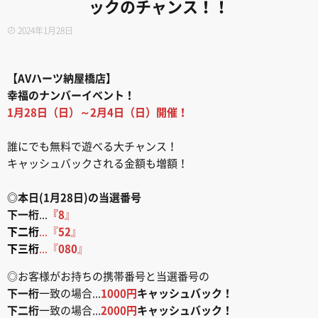
ックのチャンス！！
2024年1月28日
【AVハーツ納屋橋店】
幸福のナンバーイベント！
1月28日（日）～2月4日（日）開催！
誰にでも無料で遊べる大チャンス！
キャッシュバックされる金額も増額！
◎本日(1月28日)の当選番号
下一桁
...
『8
』
下二桁
...『
52
』
下三桁
...『
080
』
◎お客様がお持ちの携帯番号と当選番号の
下一桁
一致の場合...
1000円
キャッシュバック！
下二桁
一致の場合...
2000円
キャッシュバック！