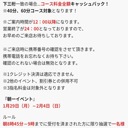
下三桁
一致の場合...
コース料金全額
キャッシュバック！
※
40分、60分コース対象
となります！
※ご案内時間が
12：00以降
になります。
営業終了が
24：00
となっておりますので、
お早めのご来店お待ちしております。
※ご来店時に携帯番号の確認をさせて頂きます。
携帯電話をお忘れなくお持ち下さい。
確認のとれない場合は無効となります。
※1クレジット決済は適応できません
※2他のイベント、割引券との併用不可
※3指名料金は対象外となります
『朝一イベント
』
1月29日（月）～2月4日（日）
ルール
朝8時45分～9時
までに受付を済まされた方に限り抽選で
一名様