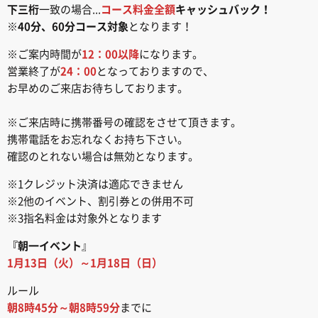
下三桁
一致の場合...
コース料金全額
キャッシュバック！
※
40分、60分コース対象
となります！
※ご案内時間が
12：00以降
になります。
営業終了が
24：00
となっておりますので、
お早めのご来店お待ちしております。
※ご来店時に携帯番号の確認をさせて頂きます。
携帯電話をお忘れなくお持ち下さい。
確認のとれない場合は無効となります。
※1クレジット決済は適応できません
※2他のイベント、割引券との併用不可
※3指名料金は対象外となります
『朝一イベント
』
1月13日（火）～1月18日（日）
ルール
朝8時45分～朝8時59分
までに