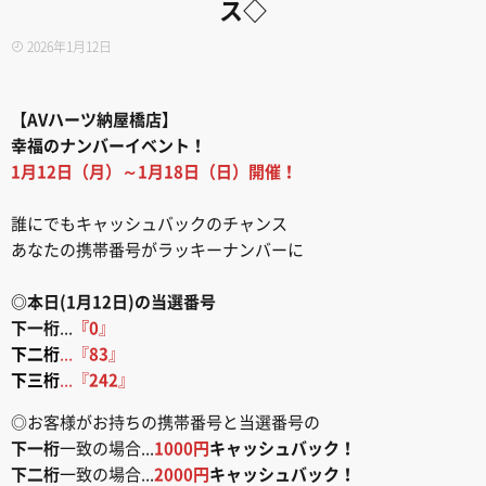
ス◇
2026年1月12日
【AVハーツ納屋橋店】
幸福のナンバーイベント！
1月12日（月）～1月18日（日）開催！
誰にでもキャッシュバックのチャンス
あなたの携帯番号がラッキーナンバーに
◎本日(1月12日)の当選番号
下一桁
...
『0
』
下二桁
...『
83
』
下三桁
...『
242
』
◎お客様がお持ちの携帯番号と当選番号の
下一桁
一致の場合...
1000円
キャッシュバック！
下二桁
一致の場合...
2000円
キャッシュバック！